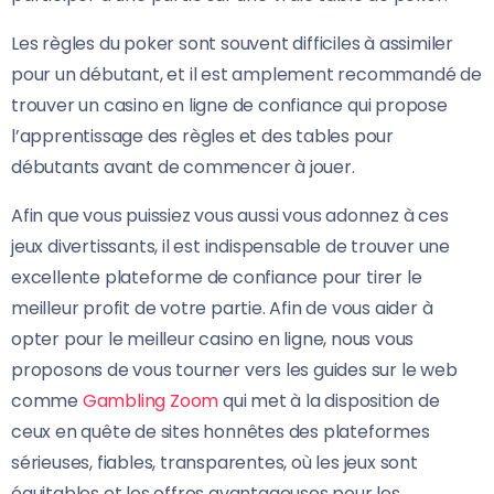
Les règles du poker sont souvent difficiles à assimiler
pour un débutant, et il est amplement recommandé de
trouver un casino en ligne de confiance qui propose
l’apprentissage des règles et des tables pour
débutants avant de commencer à jouer.
Afin que vous puissiez vous aussi vous adonnez à ces
jeux divertissants, il est indispensable de trouver une
excellente plateforme de confiance pour tirer le
meilleur profit de votre partie. Afin de vous aider à
opter pour le meilleur casino en ligne, nous vous
proposons de vous tourner vers les guides sur le web
comme
Gambling Zoom
qui met à la disposition de
ceux en quête de sites honnêtes des plateformes
sérieuses, fiables, transparentes, où les jeux sont
équitables et les offres avantageuses pour les