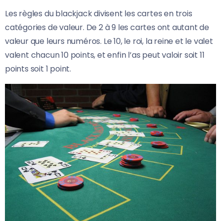
Les règles du blackjack divisent les cartes en trois
catégories de valeur. De 2 à 9 les cartes ont autant de
valeur que leurs numéros. Le 10, le roi, la reine et le valet
valent chacun 10 points, et enfin l’as peut valoir soit 11
points soit 1 point.