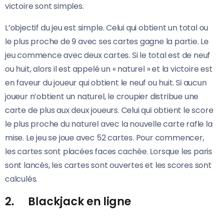
victoire sont simples.
L’objectif du jeu est simple. Celui qui obtient un total ou
le plus proche de 9 avec ses cartes gagne la partie. Le
jeu commence avec deux cartes. Si le total est de neuf
ou huit, alors il est appelé un « naturel » et la victoire est
en faveur du joueur qui obtient le neuf ou huit. Si aucun
joueur n’obtient un naturel, le croupier distribue une
carte de plus aux deux joueurs. Celui qui obtient le score
le plus proche du naturel avec la nouvelle carte rafle la
mise. Le jeu se joue avec 52 cartes. Pour commencer,
les cartes sont placées faces cachée. Lorsque les paris
sont lancés, les cartes sont ouvertes et les scores sont
calculés.
2. Blackjack en ligne